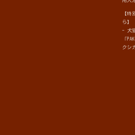
用入
【特
ら】
- 
「PAK
クシ