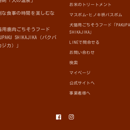
浴剤「犬の温泉」
お米のトリートメント
別な食事の時間を楽しむな
マスボム-ヒノキ枡バスボム
犬猫用ごちそうフード「PAKUPA
犬猫用鹿肉ごちそうフード
SHIKAJIKA」
UPAKU SHIKAJIKA（パクパ
LINEで問合せる
カジカ）」
お問い合わせ
検索
マイページ
公式サイトへ
事業者様へ
Facebook
Instagram