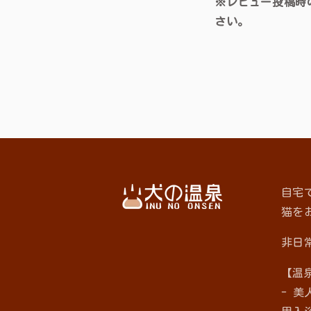
※レビュー投稿時
さい。
自宅
猫を
非日
【温
- 