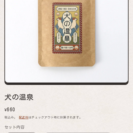
モ
ー
ダ
犬の温泉
ル
で
メ
通
660
デ
¥
ィ
常
税込み。
配送料
はチェックアウト時に計算されます。
ア
(featured)
価
を
セット内容
格
開