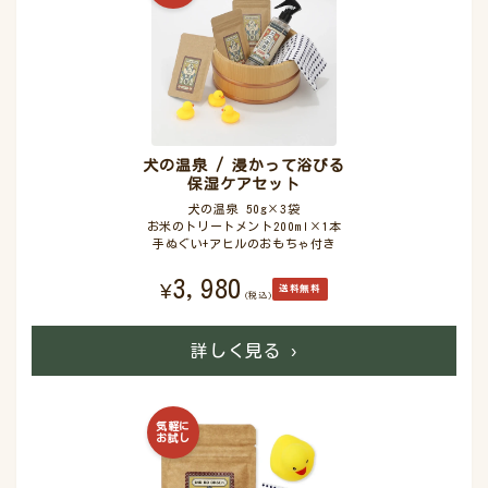
犬の温泉 / 浸かって浴びる
保湿ケアセット
犬の温泉 50g×3袋
お米のトリートメント200ml×1本
手ぬぐい+アヒルのおもちゃ付き
3,980
¥
送料無料
(税込)
詳しく見る
›
気軽に
お試し