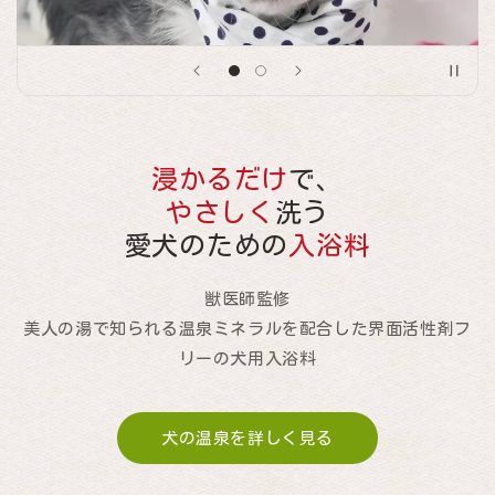
浸かるだけ
で、
やさしく
洗う
愛犬のための
入浴料
獣医師監修
美人の湯で知られる温泉ミネラルを配合した界面活性剤フ
リーの犬用入浴料
犬の温泉を詳しく見る