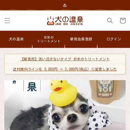
コンテン
♨
ツに進む
カ
ー
ト
お米の
犬の温泉
新規会員登録
ログイン
トリートメント
【新発売】洗い流さないタイプ お米のトリートメント
送料無料ラインを 5,000円 → 3,980円(税込) に変更しました