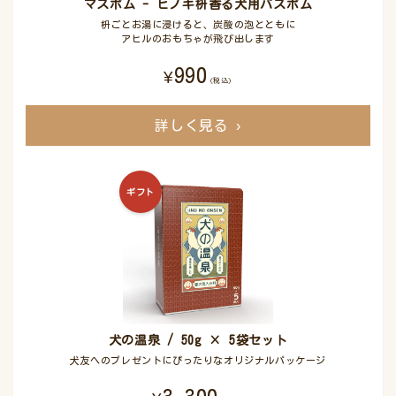
マスボム - ヒノキ枡香る犬用バスボム
枡ごとお湯に浸けると、炭酸の泡とともに
アヒルのおもちゃが飛び出します
990
¥
(税込)
詳しく見る
›
ギフト
犬の温泉 / 50g × 5袋セット
犬友へのプレゼントにぴったりなオリジナルパッケージ