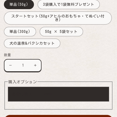
く
単品(50g)
3袋購入で1袋無料プレゼント
スタートセット(50g+アヒルのおもちゃ・てぬぐい付
き)
単品(300g)
50g × 5袋セット
犬の温泉&パクシカセット
数量
犬
犬
の
の
温
温
泉
泉
購入オプション
の
の
数
数
通常の購入
660
¥
量
量
を
を
減
増
ら
や
す
す